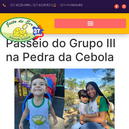
(27) 3225-6558 / (27) 3225-5271
(27) 99933-0453
Passeio do Grupo III
na Pedra da Cebola