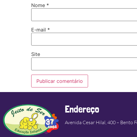
Nome
*
E-mail
*
Site
Endereço
Avenida Cesar Hilal, 400 – Bento F