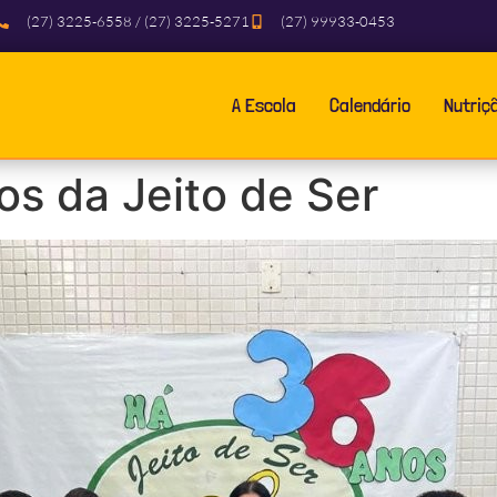
(27) 3225-6558 / (27) 3225-5271
(27) 99933-0453
A Escola
Calendário
Nutriç
os da Jeito de Ser