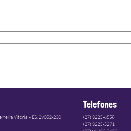
Telefones
erreira Vitória – ES, 29052-230
(27) 3225-6558
(27) 3225-5271
(27) 99933-0453