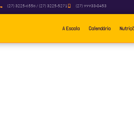
(27) 3225-6558 / (27) 3225-5271
(27) 99933-0453
A Escola
Calendário
Nutriç