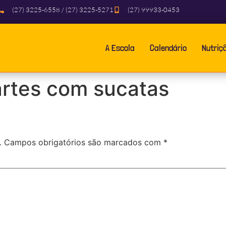
(27) 3225-6558 / (27) 3225-5271
(27) 99933-0453
A Escola
Calendário
Nutriç
artes com sucatas
.
Campos obrigatórios são marcados com
*